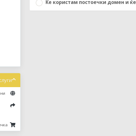
Ќе користам постоечки домен и ќ
слуги
ени
чка