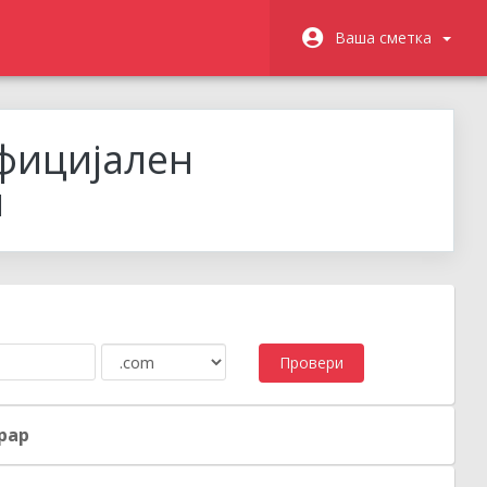
Ваша сметка
официјален
н
Провери
рар